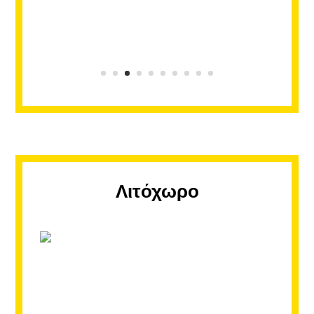
Ομόνοια
Δημιουργούμε την δική μας
“καρδιά”
Η επιλογή της κίτρινης καρδιάς δεν είναι τυχαία,
καθώς συμβολίζει την καθαρότητα της συνείδησης