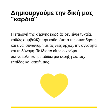
την διάρκεια της “Καθαρής
Εβδομάδας” φωτίζουμε με κίτρινο
χρώμα κεντρικά σημεία των
πόλεων αλλά και τοποθετούμε μία
κίτρινη φωτιζόμενη καρδιά σε
κεντρικές πλατείες επιλεγμένων
πόλεων. Ο φωτισμός των σημείων
διατηρείται
καθ’ όλη την διάρκεια
της Καθαρής Εβδομάδας.
Είναι το δικό μας συμβολικό
‘ευχαριστώ’ αφιερωμένο στους
ανθρώπους της καθαριότητας.