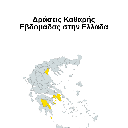
Μία πρωτοβουλία της
Καθαρή
Εβδομάδα
Λέμε ευχαριστώ
στους ανθρώπους